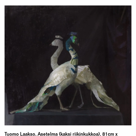
Tuomo Laakso, Asetelma (kaksi riikinkukkoa), 81cm x