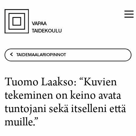
Hyppää
pääsisältöön
VAPAA
TAIDEKOULU
Murupolku
TAIDEMAALARIOPINNOT
OPETTAJAT
TUOMO LAAKSO: “KUVIEN TEKEMINEN ON KEINO
Tuomo Laakso: “Kuvien
AVATA TUNTOJANI SEKÄ ITSELLENI ETTÄ MUILLE.”
tekeminen on keino avata
tuntojani sekä itselleni että
muille.”