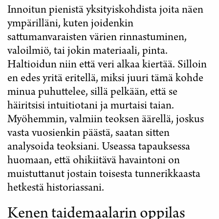
Innoitun pienistä yksityiskohdista joita näen
ympärilläni, kuten joidenkin
sattumanvaraisten värien rinnastuminen,
valoilmiö, tai jokin materiaali, pinta.
Haltioidun niin että veri alkaa kiertää. Silloin
en edes yritä eritellä, miksi juuri tämä kohde
minua puhuttelee, sillä pelkään, että se
häiritsisi intuitiotani ja murtaisi taian.
Myöhemmin, valmiin teoksen äärellä, joskus
vasta vuosienkin päästä, saatan sitten
analysoida teoksiani. Useassa tapauksessa
huomaan, että ohikiitävä havaintoni on
muistuttanut jostain toisesta tunnerikkaasta
hetkestä historiassani.
Kenen taidemaalarin oppilas