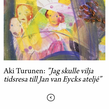
Aki Turunen
”Jag skulle vilja
tidsresa till Jan van Eycks ateljé”
previous
Paginering
page