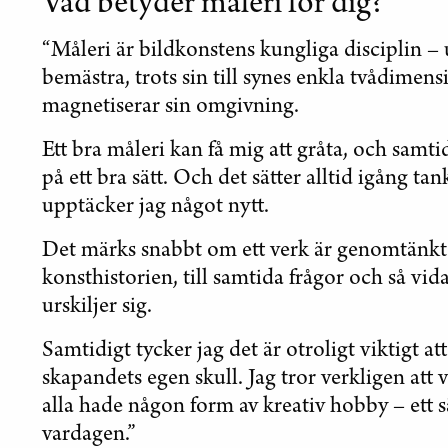
Vad betyder måleri för dig?
“Måleri är bildkonstens kungliga disciplin –
bemästra, trots sin till synes enkla tvådimens
magnetiserar sin omgivning.
Ett bra måleri kan få mig att gråta, och samti
på ett bra sätt. Och det sätter alltid igång ta
upptäcker jag något nytt.
Det märks snabbt om ett verk är genomtänkt –
konsthistorien, till samtida frågor och så vid
urskiljer sig.
Samtidigt tycker jag det är otroligt viktigt at
skapandets egen skull. Jag tror verkligen at
alla hade någon form av kreativ hobby – ett sä
vardagen.”