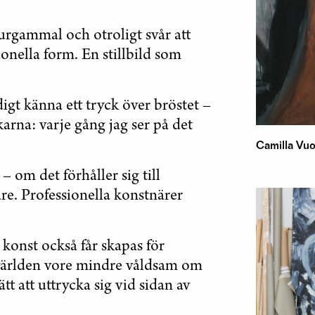
 urgammal och otroligt svår att
ionella form. En stillbild som
digt känna ett tryck över bröstet –
nkarna: varje gång jag ser på det
Camilla Vuo
 om det förhåller sig till
are. Professionella konstnärer
t konst också får skapas för
t världen vore mindre våldsam om
tt att uttrycka sig vid sidan av