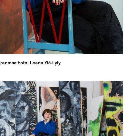
renmaa Foto: Leena Ylä-Lyly