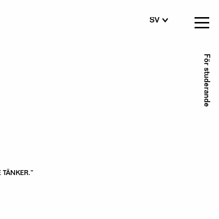
SV
FI
EN
Se
För studerande
me
 TÄNKER.”