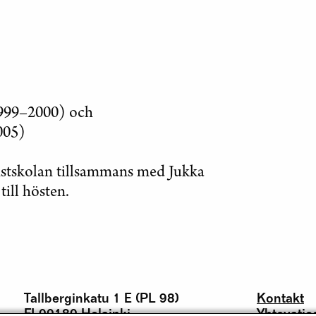
1999–2000) och
005)
nstskolan tillsammans med Jukka
till hösten.
Tallberginkatu 1 E (PL 98)
Kontakt
FI-00180 Helsinki
Yhteystie