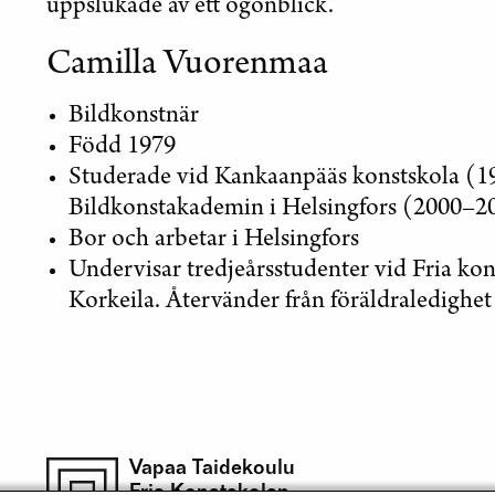
uppslukade av ett ögonblick.”
Camilla Vuorenmaa
Bildkonstnär
Född 1979
Studerade vid Kankaanpääs konstskola (
Bildkonstakademin i Helsingfors (2000–2
Bor och arbetar i Helsingfors
Undervisar tredjeårsstudenter vid Fria ko
Korkeila. Återvänder från föräldraledighet 
Vapaa Taidekoulu
Fria Konstskolan