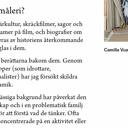
 måleri?
ärkultur, skräckfilmer, sagor och
ramer på film, och biografier om
neras av historiens återkommande
las i dem.
Camilla Vuo
 och berättarna bakom dem. Genom
upper (som idrottare,
ualister) har jag försökt skildra
namik.
mässiga bakgrund har påverkat den
kap och i en problematisk familj
r att förstå vad de tänker. Ofta
oncentrerade på en aktivitet eller