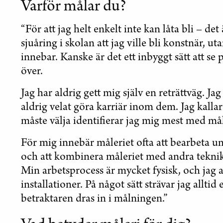
Varför målar du?
“För att jag helt enkelt inte kan låta bli – det
sjuåring i skolan att jag ville bli konstnär, ut
innebar. Kanske är det ett inbyggt sätt att se 
över.
Jag har aldrig gett mig själv en reträttväg. Ja
aldrig velat göra karriär inom dem. Jag kall
måste välja identifierar jag mig mest med mål
För mig innebär måleriet ofta att bearbeta un
och att kombinera måleriet med andra teknik
Min arbetsprocess är mycket fysisk, och jag 
installationer. På något sätt strävar jag alltid 
betraktaren dras in i målningen.”