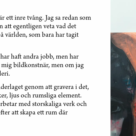
 är ett inre tvång. Jag sa redan som
an att egentligen veta vad det
på världen, som bara har tagit
g har haft andra jobb, men har
ar mig bildkonstnär, men om jag
eri.
derlaget genom att gravera i det,
er, ljus och rumsliga element.
arbetar med storskaliga verk och
efter att skapa ett rum där