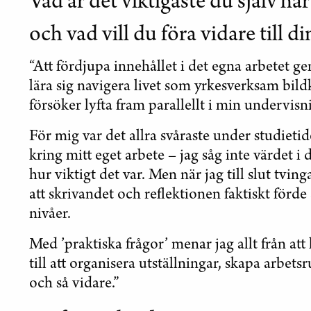
Vad är det viktigaste du själv har
och vad vill du föra vidare till di
“Att fördjupa innehållet i det egna arbetet g
lära sig navigera livet som yrkesverksam bil
försöker lyfta fram parallellt i min undervisn
För mig var det allra svåraste under studieti
kring mitt eget arbete – jag såg inte värdet i d
hur viktigt det var. Men när jag till slut tvin
att skrivandet och reflektionen faktiskt förde
nivåer.
Med ’praktiska frågor’ menar jag allt från at
till att organisera utställningar, skapa arbetsr
och så vidare.”