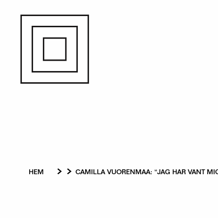
Hoppa
till
huvudinnehåll
Länkstig
HEM
CAMILLA VUORENMAA: “JAG HAR VANT MIG