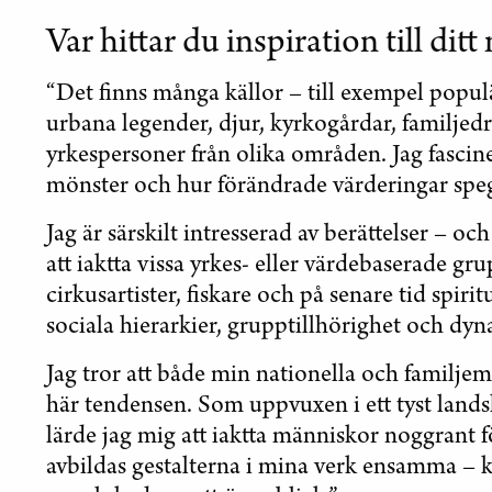
Var hittar du inspiration till ditt
“Det finns många källor – till exempel popul
urbana legender, djur, kyrkogårdar, familjed
yrkespersoner från olika områden. Jag fasci
mönster och hur förändrade värderingar speg
Jag är särskilt intresserad av berättelser –
att iaktta vissa yrkes- eller värdebaserade gr
cirkusartister, fiskare och på senare tid spirit
sociala hierarkier, grupptillhörighet och dy
Jag tror att både min nationella och familje
här tendensen. Som uppvuxen i ett tyst lands
lärde jag mig att iaktta människor noggrant fö
avbildas gestalterna i mina verk ensamma – k