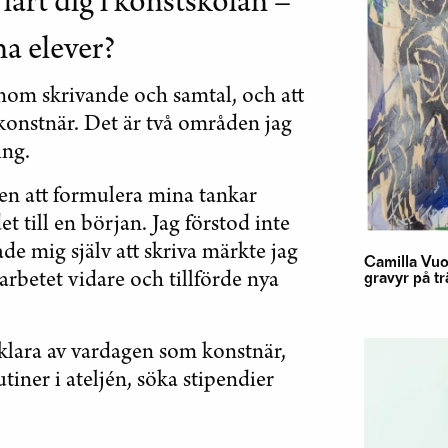
 lärt dig i konstskolan –
na elever?
enom skrivande och samtal, och att
dkonstnär. Det är två områden jag
ing.
den att formulera mina tankar
et till en början. Jag förstod inte
gade mig själv att skriva märkte jag
Camilla Vuo
 arbetet vidare och tillförde nya
gravyr på tr
t klara av vardagen som konstnär,
utiner i ateljén, söka stipendier