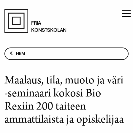
Hoppa
till
FRIA
KONSTSKOLAN
huvudinnehåll
Länkstig
HEM
MAALAUS, TILA, MUOTO JA VÄRI -SEMINAARI KOKOSI
BIO REXIIN 200 TAITEEN AMMATTILAISTA JA
OPISKELIJAA
Maalaus, tila, muoto ja väri
-seminaari kokosi Bio
Rexiin 200 taiteen
ammattilaista ja opiskelijaa