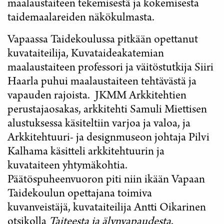
maalaustaiteen tekemisestä ja kokemisesta
taidemaalareiden näkökulmasta.
Vapaassa Taidekoulussa pitkään opettanut
kuvataiteilija, Kuvataideakatemian
maalaustaiteen professori ja väitöstutkija Siiri
Haarla puhui maalaustaiteen tehtävästä ja
vapauden rajoista. JKMM Arkkitehtien
perustajaosakas, arkkitehti Samuli Miettisen
alustuksessa käsiteltiin varjoa ja valoa, ja
Arkkitehtuuri- ja designmuseon johtaja Pilvi
Kalhama käsitteli arkkitehtuurin ja
kuvataiteen yhtymäkohtia.
Päätöspuheenvuoron piti niin ikään Vapaan
Taidekoulun opettajana toimiva
kuvanveistäjä, kuvataiteilija Antti Oikarinen
otsikolla
Taiteesta ja älynvapaudesta
.