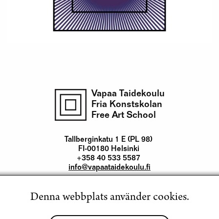
Vapaa Taidekoulu
Fria Konstskolan
Free Art School
Tallberginkatu 1 E (PL 98)
FI-00180 Helsinki
+358 40 533 5587
info@vapaataidekoulu.fi
Denna webbplats använder cookies.
Kontakt
Yhteystiedot