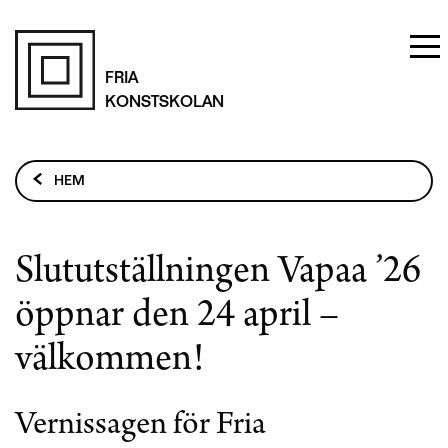
Hoppa
till
FRIA
KONSTSKOLAN
huvudinnehåll
Länkstig
HEM
AKTUELLT
SLUTUTSTÄLLNINGEN VAPAA ’26 ÖPPNAR DEN 24
Slututställningen Vapaa ’26
APRIL – VÄLKOMMEN!
öppnar den 24 april –
välkommen!
Vernissagen för Fria