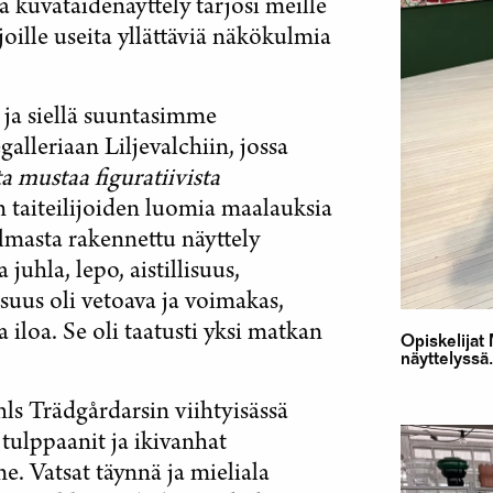
yvä kuvataidenäyttely tarjosi meille
ille useita yllättäviä näkökulmia
ja siellä suuntasimme
leriaan Liljevalchiin, jossa
 mustaa figuratiivista
en taiteilijoiden luomia maalauksia
lmasta rakennettu näyttely
juhla, lepo, aistillisuus,
suus oli vetoava ja voimakas,
a iloa. Se oli taatusti yksi matkan
Opiskelijat 
näyttelyssä
s Trädgårdarsin viihtyisässä
 tulppaanit ja ikivanhat
e. Vatsat täynnä ja mieliala