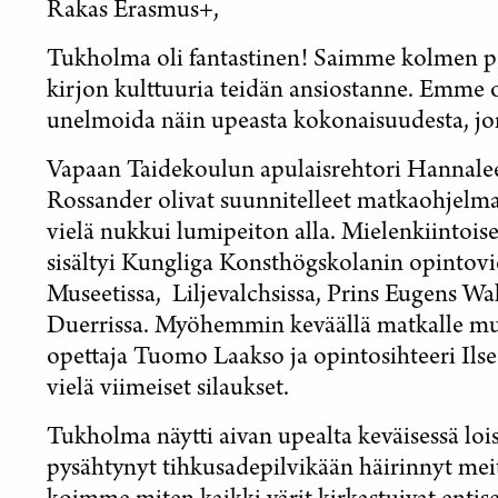
Rakas Erasmus+,
Tukholma oli fantastinen! Saimme kolmen pä
kirjon kulttuuria teidän ansiostanne. Emme 
unelmoida näin upeasta kokonaisuudesta, jo
Vapaan Taidekoulun apulaisrehtori Hannaleen
Rossander olivat suunnitelleet matkaohjelm
vielä nukkui lumipeiton alla. Mielenkiintoi
sisältyi Kungliga Konsthögskolanin opintovi
Museetissa, Liljevalchsissa, Prins Eugens Wa
Duerrissa. Myöhemmin keväällä matkalle mu
opettaja Tuomo Laakso ja opintosihteeri Ils
vielä viimeiset silaukset.
Tukholma näytti aivan upealta keväisessä loi
pysähtynyt tihkusadepilvikään häirinnyt meitä