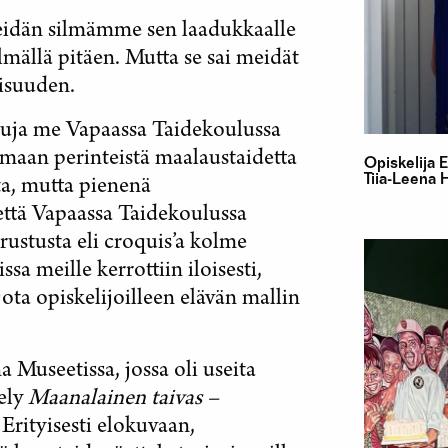
eidän silmämme sen laadukkaalle
lmällä pitäen. Mutta se sai meidät
isuuden.
tuja me Vapaassa Taidekoulussa
aan perinteistä maalaustaidetta
Opiskelija 
Tiia-Leena H
ta, mutta pienenä
että Vapaassa Taidekoulussa
rustusta eli croquis’a kolme
a meille kerrottiin iloisesti,
ota opiskelijoilleen elävän mallin
Museetissa, jossa oli useita
tely
Maanalainen taivas –
.
Erityisesti elokuvaan,