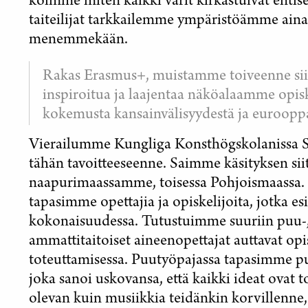
koimme miten kaikki värit kirkastuivat entis
taiteilijat tarkkailemme ympäristöämme aina "
menemmekään.
Rakas Erasmus+, muistamme toiveenne siitä
inspiroitua ja laajentaa näköalaamme opis
kokemusta kansainvälisyydestä ja eurooppal
Vierailumme Kungliga Konsthögskolanissa S
tähän tavoitteeseenne. Saimme käsityksen sii
naapurimaassamme, toisessa Pohjoismaassa.
tapasimme ​​opettajia ja opiskelijoita, jotka es
kokonaisuudessa. Tutustuimme suuriin puu-, m
ammattitaitoiset aineenopettajat auttavat opi
toteuttamisessa. Puutyöpajassa tapasimme pu
joka sanoi uskovansa, että kaikki ideat ovat 
olevan kuin musiikkia teidänkin korvillenne