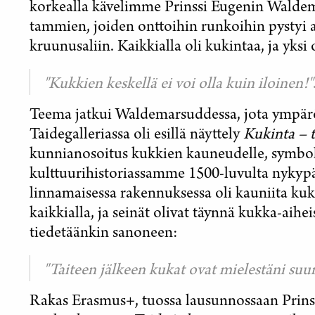
korkealla kävelimme Prinssi Eugenin Waldem
tammien, joiden onttoihin runkoihin pystyi 
kruunusaliin. Kaikkialla oli kukintaa, ja yksi o
"Kukkien keskellä ei voi olla kuin iloinen!"
Teema jatkui Waldemarsuddessa, jota ympäröi
Taidegalleriassa oli esillä näyttely
Kukinta – t
kunnianosoitus kukkien kauneudelle, symbolii
kulttuurihistoriassamme 1500-luvulta nyky
linnamaisessa rakennuksessa oli kauniita kuk
kaikkialla, ja seinät olivat täynnä kukka-aihe
tiedetäänkin sanoneen:
"Taiteen jälkeen kukat ovat mielestäni suur
Rakas Erasmus+, tuossa lausunnossaan Prin