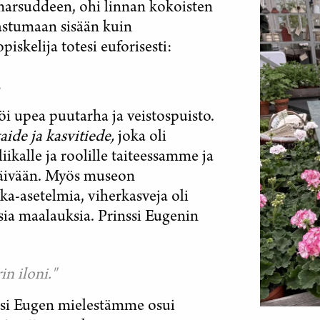
arsuddeen, ohi linnan kokoisten
astumaan sisään kuin
piskelija totesi euforisesti:
.
 upea puutarha ja veistospuisto.
aide ja kasvitiede,
joka oli
kalle ja roolille taiteessamme ja
päivään. Myös museon
ka-asetelmia, viherkasveja oli
isia maalauksia. Prinssi Eugenin
in iloni."
ssi Eugen mielestämme osui