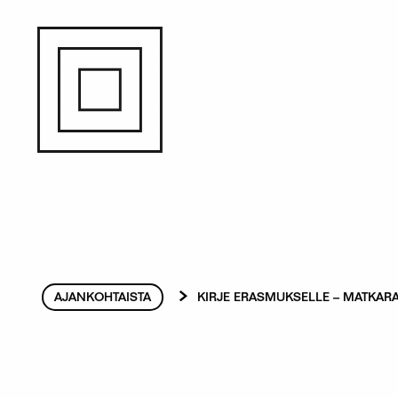
Hyppää
pääsisältöön
Murupolku
AJANKOHTAISTA
KIRJE ERASMUKSELLE – MATKAR