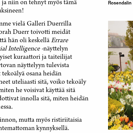
, ja niin on tehnyt myös tämä
Rosendalin 
uksineen!
imme vielä Galleri Duerrilla
borah Duerr toivotti meidät
että hän oli keskellä
Errare
al Intelligence -
näyttelyn
set kuraattori ja taiteilijat
tovan näyttelyyn tulevista
eet tekoälyä osana heidän
ineet uteliaasti sitä, voiko tekoäly
miten he voisivat käyttää sitä
ttivat innolla sitä, miten heidän
essa.
non, mutta myös ristiriitaisia ​​
tuntemattoman kynnyksellä.