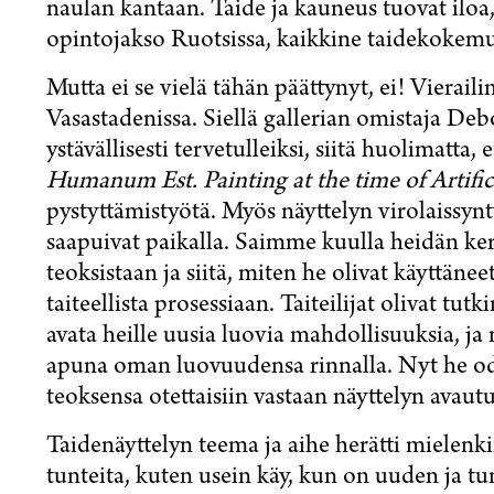
naulan kantaan. Taide ja kauneus tuovat iloa
opintojakso Ruotsissa, kaikkine taidekokem
Mutta ei se vielä tähän päättynyt, ei! Vierail
Vasastadenissa. Siellä gallerian omistaja De
ystävällisesti tervetulleiksi, siitä huolimatta, 
Humanum Est. Painting at the time of Artifici
pystyttämistyötä. Myös näyttelyn virolaissyntyi
saapuivat paikalla. Saimme kuulla heidän ker
teoksistaan ​​ja siitä, miten he olivat käyttän
taiteellista prosessiaan. Taiteilijat olivat tutk
avata heille uusia luovia mahdollisuuksia, ja 
apuna oman luovuudensa rinnalla. Nyt he odo
teoksensa otettaisiin vastaan näyttelyn avautu
Taidenäyttelyn teema ja aihe herätti mielenkiin
tunteita, kuten usein käy, kun on uuden ja 