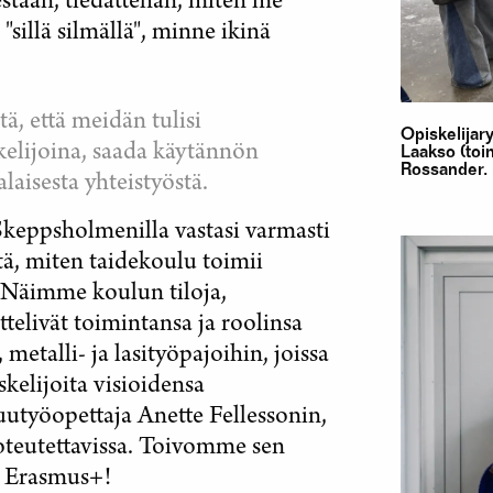
estään, tiedättehän, miten me
sillä silmällä", minne ikinä
, että meidän tulisi
Opiskelijar
kelijoina, saada käytännön
Laakso (toi
Rossander.
aisesta yhteistyöstä.
keppsholmenilla vastasi varmasti
tä, miten taidekoulu toimii
 Näimme koulun tiloja,
ittelivät toimintansa ja roolinsa
etalli- ja lasityöpajoihin, joissa
skelijoita visioidensa
utyöopettaja Anette Fellessonin,
toteutettavissa. Toivomme sen
, Erasmus+!